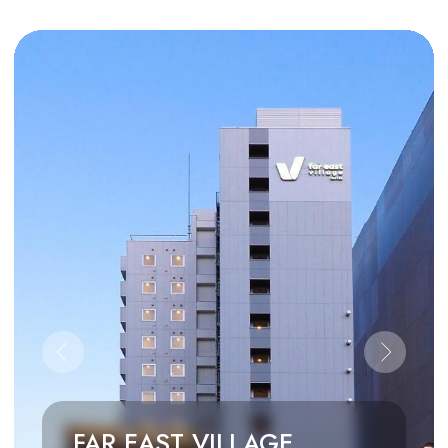
+375 (33) 996-02-17
Telegram
WhatsApp
Viber
© 2025 Fresh Adventures
Частное туристское унитарное предприятие
«Надир-Трэвел»
УНП 193879835
Адрес: 220037, Республика Беларусь, Минск,
пер. Уральский, д. 15, офис 385
Свидетельство о государственной регистрации
№ 193879835 от 16.06.2025 выдано Минским
горисполкомом
Режим работы 10:00 – 19:00
Телефон: +375 (33) 9960217
e-mail: travel@infresh.by
Политика конфиденциальности