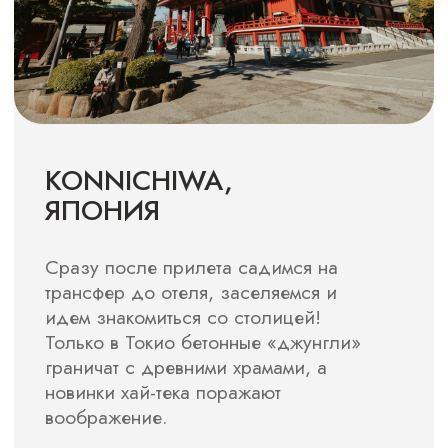
В этом путешествии вашим проводником
буду я. В этом путешествии
мы постарались совместить
и традиционную, и современную Японию.
А невероятно красивый сезон красных
клёнов — момидзи — только приумножит
впечатления от путешествия. Уверены,
воспоминания об весенней Японии
останутся с вами на всю жизнь!
РУСЛАН