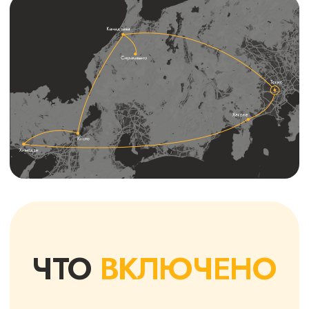
KONNICHIWA,
РАЙОН СИ
ЯПОНИЯ
КОНТРАСТ
СТАРОГО
Сразу после прилета садимся на
трансфер до отеля, заселяемся и
После завтрака 
идем знакомиться со столицей!
гидом-востокове
Только в Токио бетонные «джунгли»
храмы, заедем в
граничат с древними храмами, а
синтоистский хр
новинки хай-тека поражают
королевский сад
воображение.
Станция Сибуя, с
смотровая площ
ПОЛУЧИТЕ ПОЛНУЮ