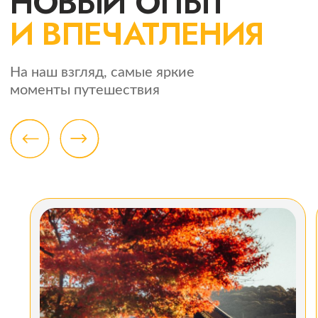
Сезон красных
Величестве
клёнов
Фудзияма
То, ради чего раз в год прилетают
Она вдохновляет
с разных уголков мира! Готовь свою
фотографов, а с
память на телефоне.
альпинистов.