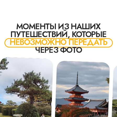
решать
на Байкал в
вопросы, и от
феврале 2024 
влюбленности в
Fresh была
свое дело!
наполнена
только
позитивными
эмоциями
ВЕСЬ
ВЕСЬ
ОТЗЫВ
ОТЗЫВ