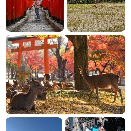
О ТВОЁМ
ПУТЕШЕСТВИИ
Многовековая история, самобытная культура,
уникальная психология, поразительная
природа и безумный всплеск технологий —
всё это делает Японию одним из самых
привлекательных и интересных направлений.
А вишенкой на торте станет путешествие
в красивейший сезон красных клёнов
момидзи! Старинные храмы, хай-тек
технологии, величественная Фудзияма,
традиционные бани и горячие источники,
завораживающие сады и не только.