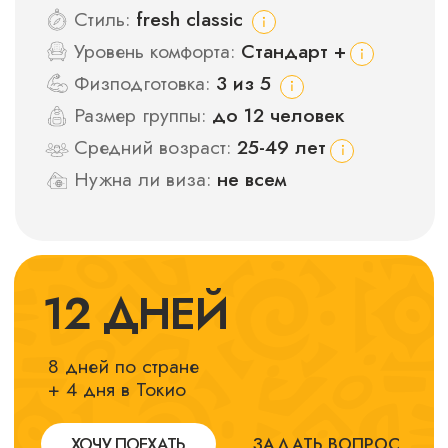
→
Общий трансфер из/в аэропорт
→
Опытный лидер группы
→
11 ночей в отелях
→
10 завтраков, 1 обед и 3 ужина
→
JR Pass на 12 дней
→
Проездная карта Pasmo/Suica
→
Фуникулер в Хаконе
→
Прогулка на кораблике в Хаконе
→
Прогулка в кимоно по Киото
→
Музей Teamlab
→
Урок сумо
→
Чайная церемония в Удзи
→
Традиционные бани и онсены
→
Треккинг на гору Кинтоки
→
Гид-востоковед в Токио