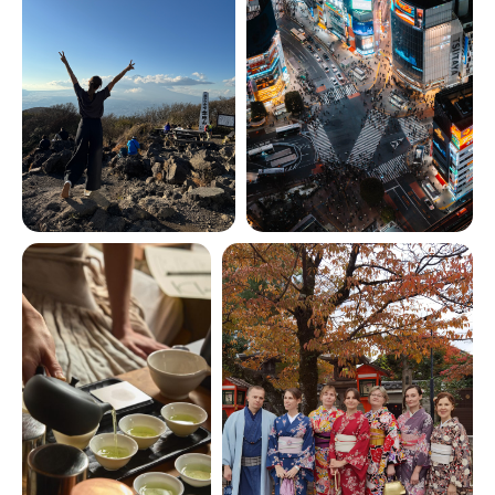
Стиль:
fresh classic
Уровень комфорта:
Стандарт +
Физподготовка:
3 из 5
Размер группы:
до 12 человек
Средний возраст:
25-49 лет
Нужна ли виза:
не всем
12 ДНЕЙ
8 дней по стране
+ 4 дня в Токио
ХОЧУ ПОЕХАТЬ
ЗАДАТЬ ВОПРОС