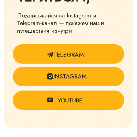
60+ отзывов
оценка 5/5
на основании
40+ отзывов
СВЕТЛАНА
ТАТЬЯНА
ЛУЦКО
ХОМИЧЕНК
О
2 путешествия с
Фрешами и оба
Не в первый
- восторг! И от
раз
организации, и
путешествую с
от умения
Fresh. Поездка