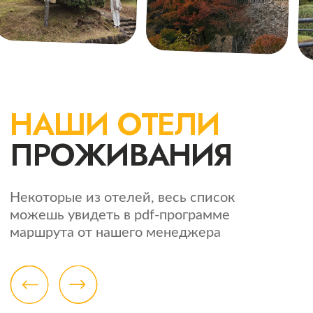
НАПРАВЛЕНИЯ
О ПРОЕКТЕ
Байкал
Кто Мы?
Маврикий и Мадагаскар
Правила оплаты
Малайзия, Лаос и Таиланд
Вьетнам и Камбоджа
Китай
Маврикий
Непал
Танзания и Занзибар
Япония. Окинава
Япония. Гастро-тур
Филиппины
Монголия
Беларусь
Оман на джипах
Бразилия и Аргентина
Марокко
КОНТАКТЫ