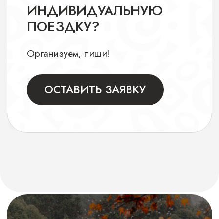
Мыс свяжемся с вами в любое удобное
для вас время, подробно
проконсультируем по всем деталям
маршрута и ответим на все оставшиеся
вопросы
Договор и предоплата
Заключаем договор и вы вносите
предоплату, как гарант бронирования.
Важно: предолата несгораемая,
и в случае форс-мажора, вы сможете
перенести предоплату на другое
путешествие.
Авиабилеты
Мы находим для вас лучшие варианты
перелетов и авиабилетов, даже если вам
захочется задержаться где-то на обратном