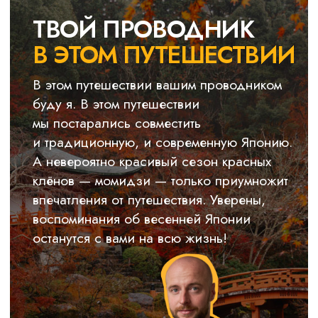
пути, ни слова больше — мы снимаем
с вас головную боль по планированию
полета. От вас только оплата.
Чат участников
Добавляем вас в чат участников
приключения. Знакомимся. Высылаем
вам памятку и чек-листы по комфортной
подготовке к вашему новому
приключению. А во время путешествия
наши travel-консьержи сопровождают
вас 24/7.
INFRESH
—
—
DREAM
Вместе
К мечте
ВАШ БИЛЕТ
В ЛУЧШЕЕ