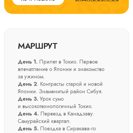
НЕ
ВКЛЮЧЕНО
＊
Международный перелёт туда-обратно
＊
Обеды и ужины не включённые
＊
Алкогольные напитки
＊
Оформление страховки и визы
СПИСОК ВКЛЮЧЕНО/
НЕ ВКЛЮЧЕНО