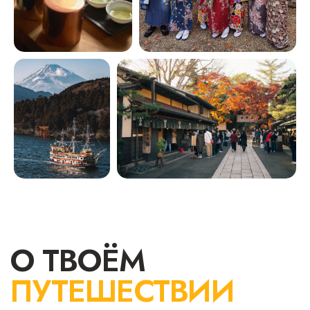
МАРШРУТ
День 1.
Прилет в Токио. Первое
впечатление о Японии и знакомство
за ужином.
День 2
. Контрасты старой и новой
Японии. Знаменитый район Сибуя.
День 3.
Урок сумо
и высокотехнологичный Токио.
День 4.
Переезд в Канадзаву.
Самурайский квартал.
День 5.
Поездка в Сиракава-го
и переезд в Киото.
День 6.
Фусими Инари на рассвете,
олени в Нара и зеленый чай Удзи.
День 7.
Бамбуковый лес, гора обезьян,
сад камней и прогулка в кимоно
по Киото.
День 8.
Поездка к замку Белой Цапли.
Сад Кокоэн и переезд в Хаконе.
День
9.
Круиз по озеру, долина
гейзеров и прогулка по окрестностям
Хаконе.