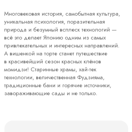
День 10.
Треккинг на гору с видом
на Фудзи и отдых в онсенах.
День 11.
Переезд в Токио.
Прощальный ужин.
День
12.
Возвращение домой.
ЧТО
ВКЛЮЧЕНО